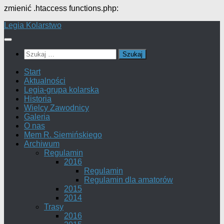
zmienić .htaccess functions.php:
Przejdź
Legia Kolarstwo
do
treści
Szukaj:
Start
Aktualności
Legia-grupa kolarska
Historia
Wielcy Zawodnicy
Galeria
O nas
Mem R. Siemińskiego
Archiwum
Regulamin
2016
Regulamin
Regulamin dla amatorów
2015
2014
Trasy
2016