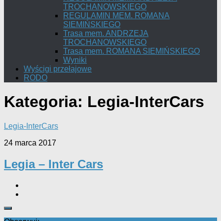
TROCHANOWSKIEGO
REGULAMIN MEM. ROMANA
SIEMIŃSKIEGO
Trasa mem. ANDRZEJA
TROCHANOWSKIEGO
Trasa mem. ROMANA SIEMIŃSKIEGO
Wyniki
Wyścigi przełajowe
RODO
Kategoria:
Legia-InterCars
Legia-InterCars
24 marca 2017
Legia – Inter Cars