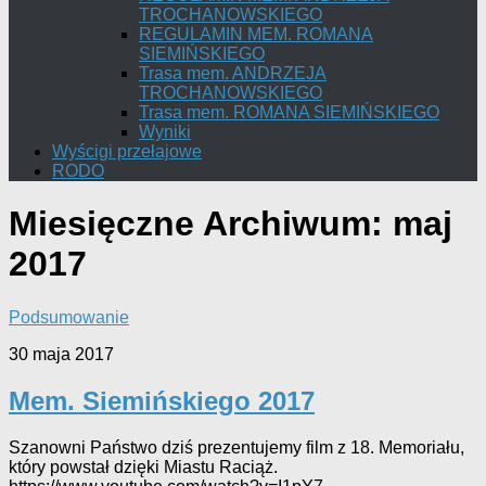
TROCHANOWSKIEGO
REGULAMIN MEM. ROMANA
SIEMIŃSKIEGO
Trasa mem. ANDRZEJA
TROCHANOWSKIEGO
Trasa mem. ROMANA SIEMIŃSKIEGO
Wyniki
Wyścigi przełajowe
RODO
Miesięczne Archiwum:
maj
2017
Podsumowanie
30 maja 2017
Mem. Siemińskiego 2017
Szanowni Państwo dziś prezentujemy film z 18. Memoriału,
który powstał dzięki Miastu Raciąż.