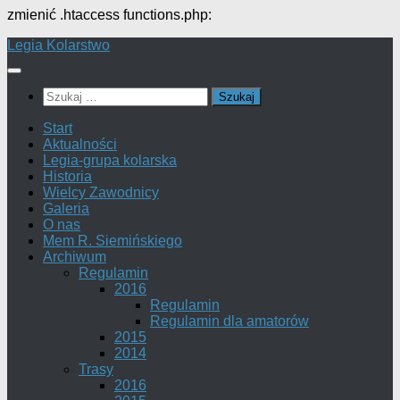
zmienić .htaccess functions.php:
Przejdź
Legia Kolarstwo
do
treści
Szukaj:
Start
Aktualności
Legia-grupa kolarska
Historia
Wielcy Zawodnicy
Galeria
O nas
Mem R. Siemińskiego
Archiwum
Regulamin
2016
Regulamin
Regulamin dla amatorów
2015
2014
Trasy
2016